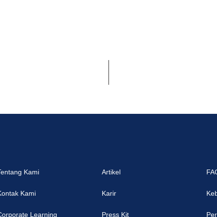
Tentang Kami
Artikel
FA
Kontak Kami
Karir
Keb
Corporate Learning
Press Kit
Per