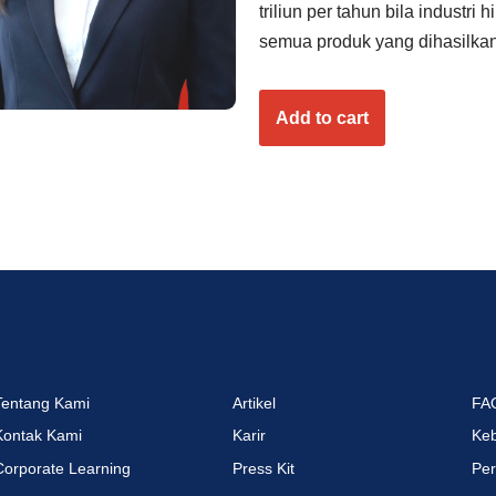
triliun per tahun bila industr
semua produk yang dihasilkan
Add to cart
Tentang Kami
Artikel
FA
Kontak Kami
Karir
Keb
Corporate Learning
Press Kit
Per