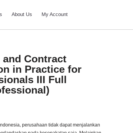
s
About Us
My Account
 and Contract
n in Practice for
ionals III Full
fessional)
Indonesia, perusahaan tidak dapat menjalankan
berlandaskan pada kesepakatan saja. Melainkan