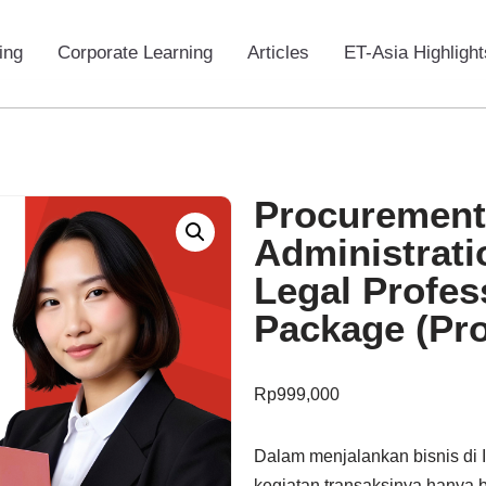
ing
Corporate Learning
Articles
ET-Asia Highlight
Procurement
Administratio
Legal Profess
Package (Pro
Rp
999,000
Dalam menjalankan bisnis di 
kegiatan transaksinya hanya 