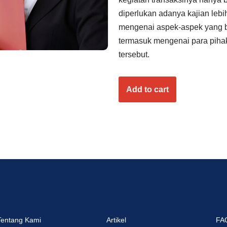
diperlukan adanya kajian leb
mengenai aspek-aspek yang b
termasuk mengenai para piha
tersebut.
Add to cart
Tentang Kami
Artikel
FA