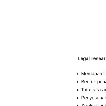
Legal resea
Memahami po
Bentuk pen
Tata cara a
Penyusunan
Struktur pe