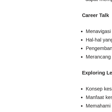
Career Talk
Menavigasi 
Hal-hal yan
Pengembang
Merancang 
Exploring L
Konsep kesa
Manfaat ke
Memahami pe